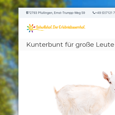
Skip
72793 Pfullingen, Ernst-Trumpp-Weg 59
+49 (0)7121 
to
content
Schwillehof
in
Pfullingen
Der
Kunterbunt für große Leute
Erlebnisbauernhof