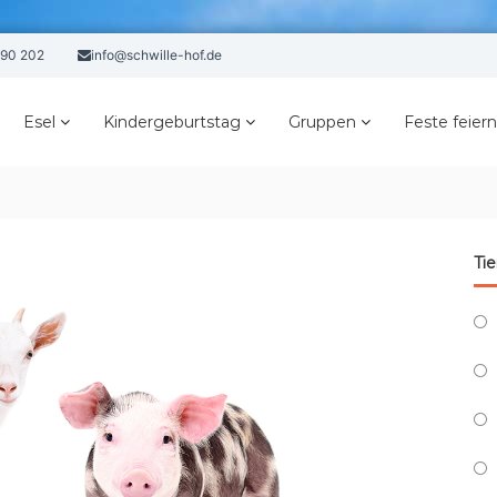
790 202
info@schwille-hof.de
Esel
Kindergeburtstag
Gruppen
Feste feiern
Ti